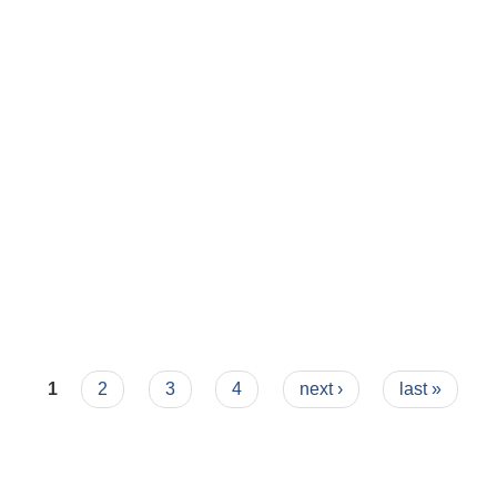
किकरण गरिएको सम्बन्धमा ।
1
2
3
4
next ›
last »