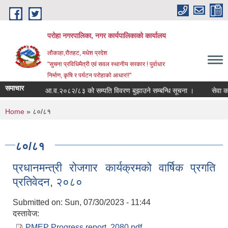
Skip to main content
परोहा नगरपालिका, नगर कार्यपालिकाको कार्यालय
लौकाहा,रौतहट, मधेश प्रदेश
"सुचना प्रविधिमैत्री एवं सवल स्थानीय सरकार ! पुर्वाधार
निर्माण, कृषि र पर्यटन परोहाको आधार!!"
समाचार
आ.व.२०८२/८३ को सम्पति विवरण बुझाउने सम्बन्धि सूचना ।
सेवा क
You are here
Home
» ८०/८१
८०/८१
प्रधानमन्त्री रोजगार कार्यक्रमको वार्षिक प्रगति
प्रतिवेदन, २०८०
Submitted on:
Sun, 07/30/2023 - 11:44
दस्तावेज:
PMEP Progress report, 2080.pdf