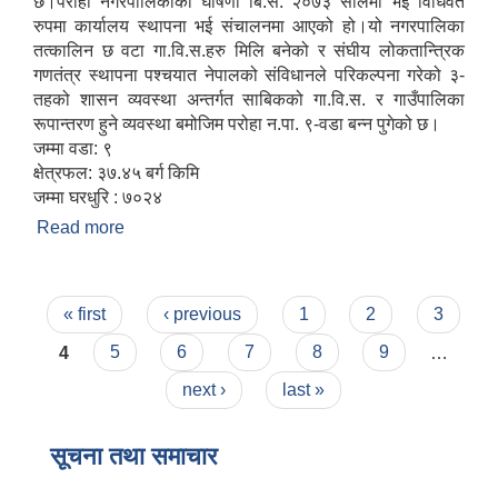
छ।परोहा नगरपालिकाको घोषणा बि.स. २०७३ सालमा भई विधिवत
रुपमा कार्यालय स्थापना भई संचालनमा आएको हो।यो नगरपालिका
तत्कालिन छ वटा गा.वि.स.हरु मिलि बनेको र संघीय लोकतान्त्रिक
गणतंत्र स्थापना पश्चयात नेपालको संविधानले परिकल्पना गरेको ३-
तहको शासन व्यवस्था अन्तर्गत साबिकको गा.वि.स. र गाउँपालिका
रूपान्तरण हुने व्यवस्था बमोजिम परोहा न.पा. ९-वडा बन्न पुगेको छ।
जम्मा वडा: ९
क्षेत्रफल: ३७.४५ बर्ग किमि
जम्मा घरधुरि : ७०२४
Read more
about परोहा नगरपालिकाको संक्षिप्त परिचय
Pages
« first
‹ previous
1
2
3
4
5
6
7
8
9
…
next ›
last »
सूचना तथा समाचार