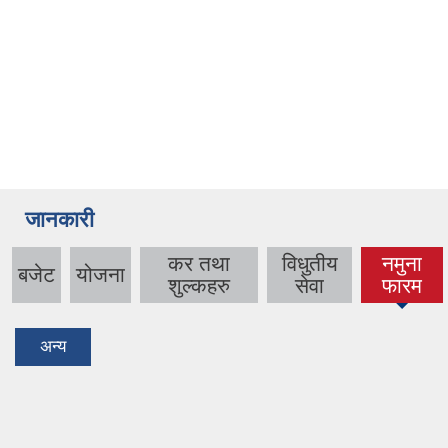
जानकारी
कर तथा
विधुतीय
नमुना
बजेट
योजना
(active
शुल्कहरु
सेवा
फारम
tab)
अन्य