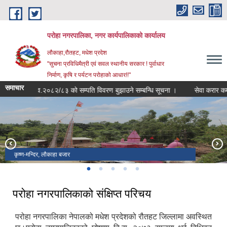
Skip to main content
परोहा नगरपालिका, नगर कार्यपालिकाको कार्यालय
लौकाहा,रौतहट, मधेश प्रदेश
"सुचना प्रविधिमैत्री एवं सवल स्थानीय सरकार ! पुर्वाधार
निर्माण, कृषि र पर्यटन परोहाको आधार!!"
समाचार
आ.व.२०८२/८३ को सम्पति विवरण बुझाउने सम्बन्धि सूचना ।
सेवा करार कर्मचा
कृष्ण-मन्दिर, लौकाहा बजार
लौकाहा -मेला ,लौकाहा बजार
परोहा न.पा. वार्ड नं. -२ मा अवस्थित जामे मस्जिद
राम मन्दिर,रामपुर-खाप
शिव-पार्वति मन्दिर, खाप
परोहा नगरपालिकाको संक्षिप्त परिचय
परोहा नगरपालिका नेपालको मधेश प्रदेशको रौतहट जिल्लामा अवस्थित