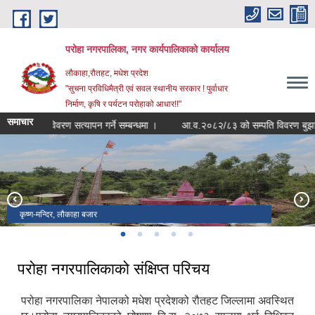
Skip to main content
परोहा नगरपालिका, नगर कार्यपालिकाको कार्यालय
लौकाहा,रौतहट, मधेश प्रदेश
"सुचना प्रविधिमैत्री एवं सवल स्थानीय सरकार ! पुर्वाधार
निर्माण, कृषि र पर्यटन परोहाको आधार!!"
समाचार
विधार्थी विवरण सत्यापन गर्ने सम्बन्धमा ।
आ.व.२०८२/८३ को सम्पति विवरण बुझाउने स
कृष्ण-मन्दिर, लौकाहा बजार
लौकाहा -मेला ,लौकाहा बजार
परोहा न.पा. वार्ड नं. -२ मा अवस्थित जामे मस्जिद
राम मन्दिर,रामपुर-खाप
शिव-पार्वति मन्दिर, खाप
परोहा नगरपालिकाको संक्षिप्त परिचय
परोहा नगरपालिका नेपालको मधेश प्रदेशको रौतहट जिल्लामा अवस्थित