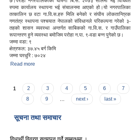
छ।परोहा नगरपालिकाको घोषणा बि.स. २०७३ सालमा भई विधिवत
रुपमा कार्यालय स्थापना भई संचालनमा आएको हो।यो नगरपालिका
तत्कालिन छ वटा गा.वि.स.हरु मिलि बनेको र संघीय लोकतान्त्रिक
गणतंत्र स्थापना पश्चयात नेपालको संविधानले परिकल्पना गरेको ३-
तहको शासन व्यवस्था अन्तर्गत साबिकको गा.वि.स. र गाउँपालिका
रूपान्तरण हुने व्यवस्था बमोजिम परोहा न.पा. ९-वडा बन्न पुगेको छ।
जम्मा वडा: ९
क्षेत्रफल: ३७.४५ बर्ग किमि
जम्मा घरधुरि : ७०२४
Read more
about परोहा नगरपालिकाको संक्षिप्त परिचय
Pages
1
2
3
4
5
6
7
8
9
…
next ›
last »
सूचना तथा समाचार
विधार्थी विवरण सत्यापन गर्ने सम्बन्धमा ।